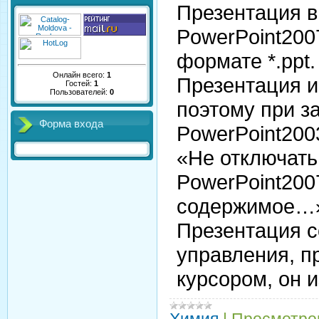
Презентация 
PowerPoint200
формате *.ppt.
Онлайн всего:
1
Презентация и
Гостей:
1
Пользователей:
0
поэтому при з
Форма входа
PowerPoint200
«Не отключать
PowerPoint200
содержимое…
Презентация 
управления, п
курсором, он и
Химия
|
Просмотро