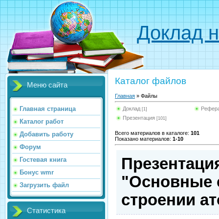
Доклад н
Каталог файлов
Меню сайта
Главная
»
Файлы
Главная страница
Доклад
Рефер
[1]
Презентация
[101]
Каталог работ
Всего материалов в каталоге
:
101
Добавить работу
Показано материалов
:
1-10
Форум
Презентация
Гостевая книга
Бонус wmr
"Основные 
Загрузить файл
строении а
Статистика