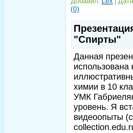
Добавил:
Lex
|
Дата
(0)
Презентация
"Спирты"
Данная презен
использована 
иллюстративны
химии в 10 кл
УМК Габриелян
уровень. Я вс
видеоопыты (сс
collection.edu.