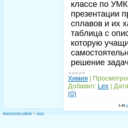
классе по УМК
презентации п
сплавов и их 
таблица с опи
которую учащ
самостоятельн
решение задач
Химия
|
Просмотро
Добавил:
Lex
|
Дата
(0)
1-10
1
Конструктор сайтов
—
uCoz