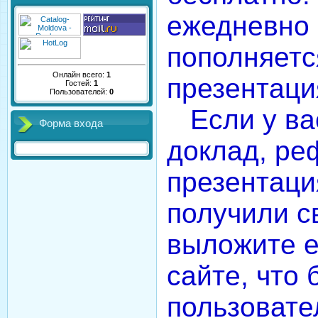
ежедневно 
пополняет
Онлайн всего:
1
презентаци
Гостей:
1
Пользователей:
0
Если у вас
Форма входа
доклад, ре
презентаци
получили с
выложите е
сайте, что
пользовате