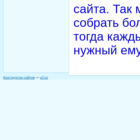
сайта. Так
собрать бо
тогда кажд
нужный ему
Конструктор сайтов
—
uCoz